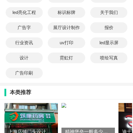
led亮化工程
标识标牌
关于我们
广告字
展厅设计制作
报价
行业资讯
uv打印
led显示屏
设计
霓虹灯
喷绘写真
广告印刷
本类推荐
上海店铺门头设计全攻略：吸睛不踩坑，打造高转化流量门头
精神堡垒一般多少钱？（影响精神堡垒价格的因素）
迪士