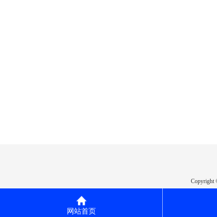
Copyrig
免责声明：本站支持广告法相关规定, 且已竭
本站部分素材或案
网站首页