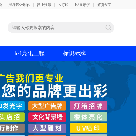
价
展厅设计制作
行业资讯
uv打印
led显示屏
楼顶大字
led亮化工程
标识标牌
ed显示屏
设计
霓虹灯