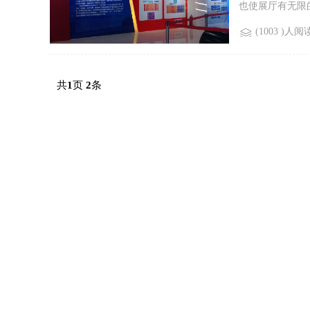
也使展厅有无限的
(1003 )人阅
共
页
条
1
2