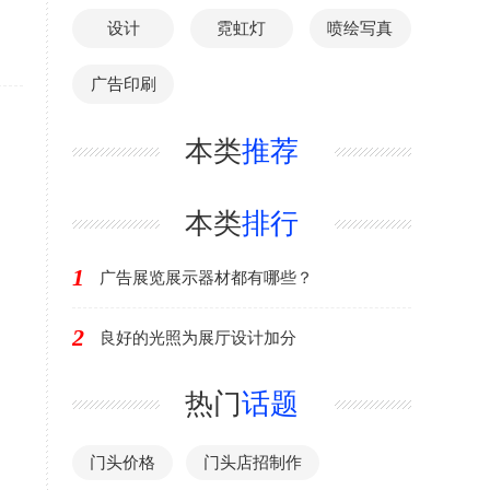
设计
霓虹灯
喷绘写真
广告印刷
本类
推荐
本类
排行
1
广告展览展示器材都有哪些？
2
良好的光照为展厅设计加分
热门
话题
门头价格
门头店招制作