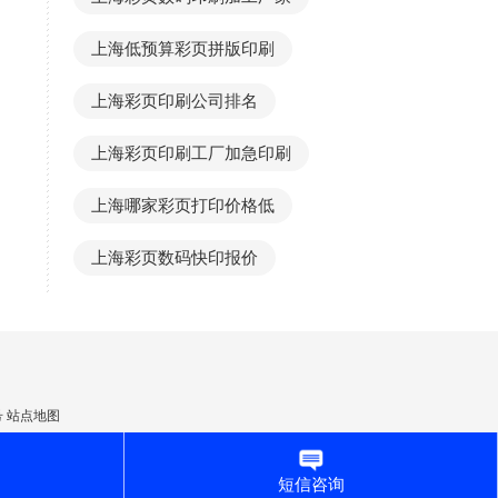
上海低预算彩页拼版印刷
上海彩页印刷公司排名
上海彩页印刷工厂加急印刷
上海哪家彩页打印价格低
上海彩页数码快印报价
号
站点地图
为借口举报我司违反《广告法》的变相勒索行为!
时更正删除,谢谢。
短信咨询