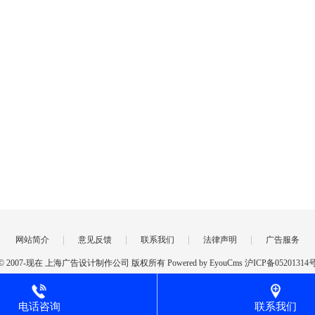
|
|
|
|
网站简介
意见反馈
联系我们
法律声明
广告服务
ht © 2007-现在 上海广告设计制作公司 版权所有 Powered by EyouCms
沪ICP备05201314
力规避使用“极限化违禁词",如不慎出现仅代本站范围内对比,不支持以任何"违禁词”
例来源互联网，以传播信息为目的进行转载,如涉及版权请直接与客服联系,我们将及
电话咨询
联系我们