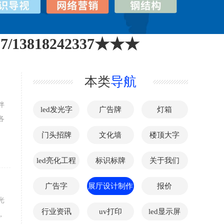
13818242337★★★
本类
导航
伴
led发光字
广告牌
灯箱
各
门头招牌
文化墙
楼顶大字
led亮化工程
标识标牌
关于我们
广告字
展厅设计制作
报价
光
行业资讯
uv打印
led显示屏
，