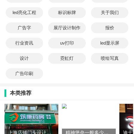
led亮化工程
标识标牌
关于我们
广告字
展厅设计制作
报价
行业资讯
uv打印
led显示屏
设计
霓虹灯
喷绘写真
广告印刷
本类推荐
上海店铺门头设计全攻略：吸睛不踩坑，打造高转化流量门头
精神堡垒一般多少钱？（影响精神堡垒价格的因素）
迪士